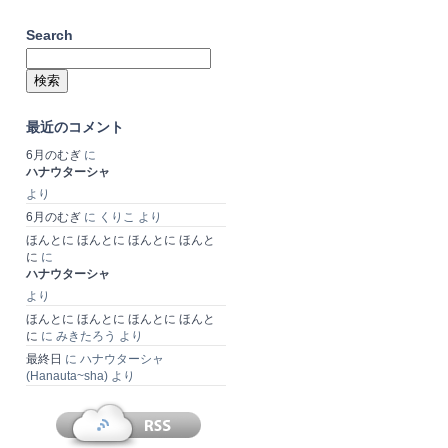
Search
検
索:
最近のコメント
6月のむぎ
に
ハナウターシャ
より
6月のむぎ
に
くりこ
より
ほんとに ほんとに ほんとに ほんと
に
に
ハナウターシャ
より
ほんとに ほんとに ほんとに ほんと
に
に
みきたろう
より
最終日
に
ハナウターシャ
(Hanauta~sha)
より