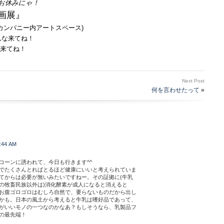
お休みにゃ！
画展』
キトゥンカンパニー内アートスペース)
来てね！
Next Post
何を言わせたって
»
:44 AM
コーンに誘われて、今日も行きます^^
でたくさんとればとるほど健康にいいと考えられていま
てからは必要が無いみたいですねー。その証拠に(牛乳
の牧畜民族以外は)消化酵素が成人になると消えると
お腹ゴロゴロはむしろ自然で、要らないものだから出し
かも。日本の風土から考えると牛乳は嗜好品であって、
がいいモノの一つなのかなあ？もしそうなら、乳製品フ
の最先端！