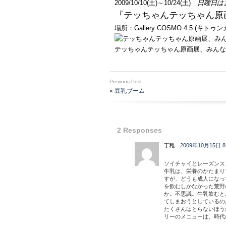
2009/10/10(土)～10/24(土)
日曜日は
『テッちゃんテッちゃん原
場所：Gallery COSMO 4.5 (
テッちゃんテッちゃん原画展、みんな
Previous Post
«
豆乳ブーム
2 Responses
丁稚
2009年10月15日 8
ソイチャイとレーズンス
牛乳は、栄養のかたまり
すが、どうも成人になっ
を飲むしかなかった荒野
か。不思議。牛乳飲むと
てしまおうとしているの
たくさんはとらないほう
リーのメニューは、時代