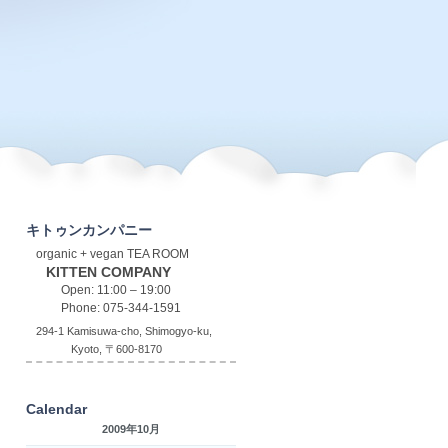
キトゥンカンパニー
organic + vegan TEA ROOM
KITTEN COMPANY
Open: 11:00 – 19:00
Phone: 075-344-1591
294-1 Kamisuwa-cho, Shimogyo-ku,
Kyoto, 〒600-8170
Calendar
2009年10月