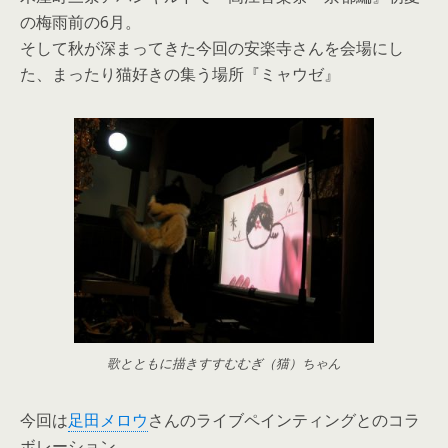
の梅雨前の6月。
そして秋が深まってきた今回の安楽寺さんを会場にし
た、まったり猫好きの集う場所『ミャウゼ』
歌とともに描きすすむむぎ（猫）ちゃん
今回は
足田メロウ
さんのライブペインティングとのコラ
ボレーション。