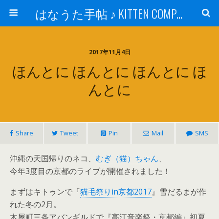
はなうた手帖 ♪ KITTEN COMPANY
2017年11月4日
ほんとに ほんとに ほんとに ほ
んとに
Share
Tweet
Pin
Mail
SMS
沖縄の天国帰りのネコ、
むぎ（猫）ちゃん
、
今年3度目の京都のライブが開催されました！
まずはキトゥンで『
猫毛祭りin京都2017
』雪だるまが作
れた冬の2月。
木屋町三条アバンギルドで『高江音楽祭・京都編』初夏