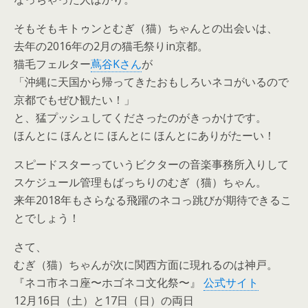
そもそもキトゥンとむぎ（猫）ちゃんとの出会いは、
去年の2016年の2月の猫毛祭りin京都。
猫毛フェルター
蔦谷Kさん
が
「沖縄に天国から帰ってきたおもしろいネコがいるので
京都でもぜひ観たい！」
と、猛プッシュしてくださったのがきっかけです。
ほんとに ほんとに ほんとに ほんとにありがたーい！
スピードスターっていうビクターの音楽事務所入りして
スケジュール管理もばっちりのむぎ（猫）ちゃん。
来年2018年もさらなる飛躍のネコっ跳びが期待できるこ
とでしょう！
さて、
むぎ（猫）ちゃんが次に関西方面に現れるのは神戸​。
『ネコ市ネコ座〜ホゴネコ文化祭〜』
公式サイト
12月16日（土）と17日（日）の両日