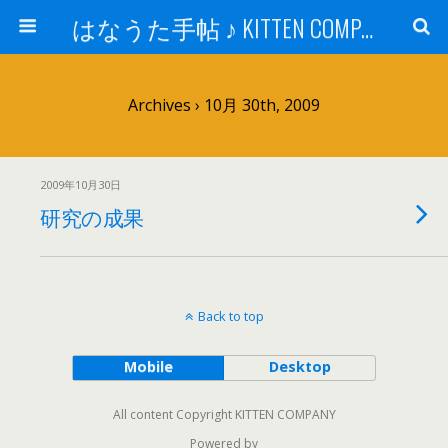
はなうた手帖 ♪ KITTEN COMPANY
Archives › 10月 30th, 2009
2009年10月30日
研究の成果
Back to top
Mobile
Desktop
All content Copyright KITTEN COMPANY
Powered by