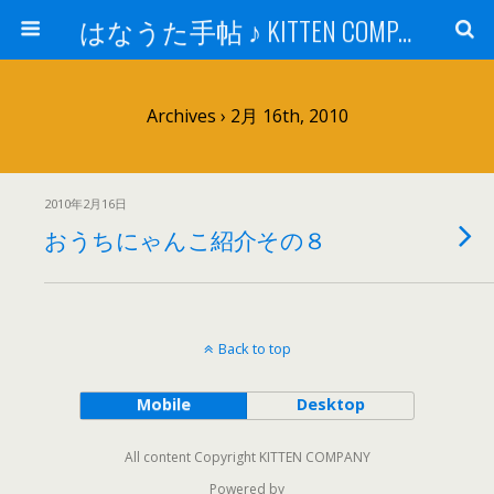
はなうた手帖 ♪ KITTEN COMPANY
Archives › 2月 16th, 2010
2010年2月16日
おうちにゃんこ紹介その８
Back to top
Mobile
Desktop
All content Copyright KITTEN COMPANY
Powered by