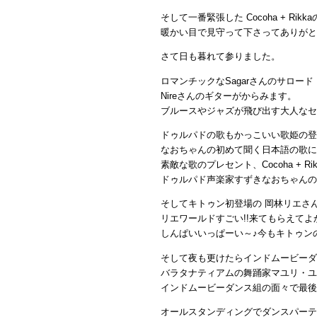
そして一番緊張した Cocoha + Rik
暖かい目で見守って下さってありがと
さて日も暮れて参りました。
ロマンチックなSagarさんのサロード 
Nireさんのギターがからみます。
ブルースやジャズが飛び出す大人なセ
ドゥルパドの歌もかっこいい歌姫の登
なおちゃんの初めて聞く日本語の歌に
素敵な歌のプレセント、Cocoha + 
ドゥルパド声楽家すずきなおちゃんの
そしてキトゥン初登場の 岡林リエさ
リエワールドすごい!!来てもらえてよ
しんぱいいっぱーい～♪今もキトゥン
そして夜も更けたらインドムービーダ
バラタナティアムの舞踊家マユリ・ユ
インドムービーダンス組の面々で最後
オールスタンディングでダンスパーテ