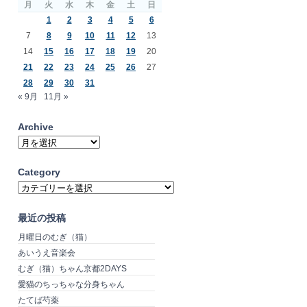
月
火
水
木
金
土
日
1
2
3
4
5
6
7
8
9
10
11
12
13
14
15
16
17
18
19
20
21
22
23
24
25
26
27
28
29
30
31
« 9月
11月 »
Archive
Archive
Category
Category
最近の投稿
月曜日のむぎ（猫）
あいうえ音楽会
むぎ（猫）ちゃん京都2DAYS
愛猫のちっちゃな分身ちゃん
たてば芍薬