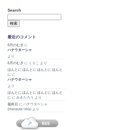
Search
検
索:
最近のコメント
6月のむぎ
に
ハナウターシャ
より
6月のむぎ
に
くりこ
より
ほんとに ほんとに ほんとに ほんと
に
に
ハナウターシャ
より
ほんとに ほんとに ほんとに ほんと
に
に
みきたろう
より
最終日
に
ハナウターシャ
(Hanauta~sha)
より