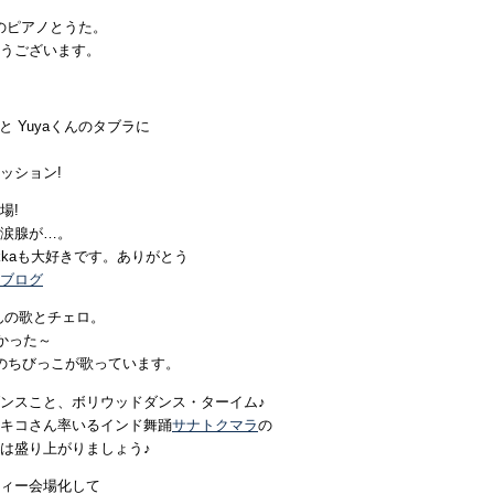
kaのピアノとうた。
うございます。
と Yuyaくんのタブラに
ッション!
場!
涙腺が…。
Rikkaも大好きです。ありがとう
ブログ
んの歌とチェロ。
かった～
のちびっこが歌っています。
ンスこと、ボリウッドダンス・ターイム♪
キコさん率いるインド舞踊
サナトクマラ
の
は盛り上がりましょう♪
ィー会場化して