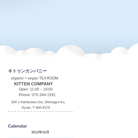
キトゥンカンパニー
organic + vegan TEA ROOM
KITTEN COMPANY
Open: 11:00 – 19:00
Phone: 075-344-1591
294-1 Kamisuwa-cho, Shimogyo-ku,
Kyoto, 〒600-8170
Calendar
2013年10月