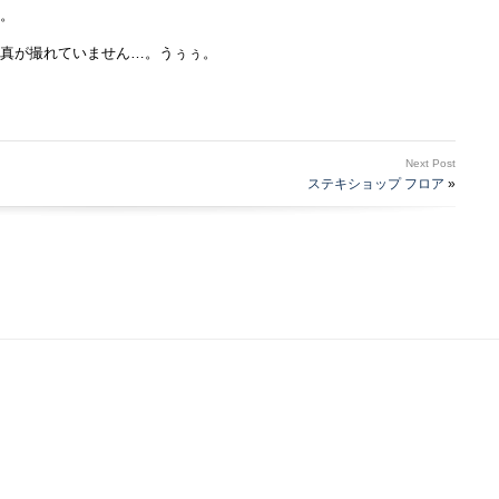
。
真が撮れていません…。うぅぅ。
Next Post
ステキショップ フロア
»