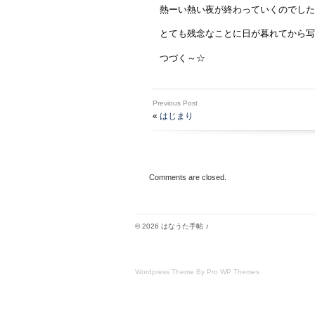
熱ーい熱い夜が終わっていくのでした
とても残念なことに日が暮れてから写
つづく～☆
Previous Post
«
はじまり
Comments are closed.
© 2026 はなうた手帖 ♪
Wordpress Theme By Pro WP Themes