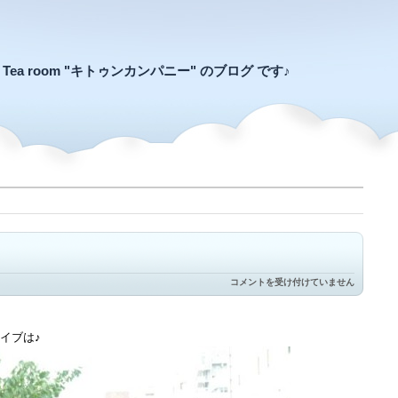
an Tea room "キトゥンカンパニー" のブログ です♪
ラ
コメントを受け付けていません
イ
ブ
フ
ロ
イブは♪
ア
は