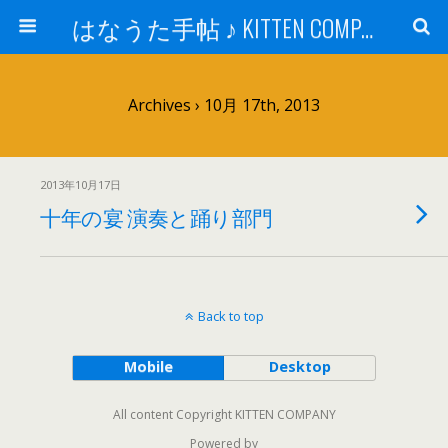
はなうた手帖 ♪ KITTEN COMPANY
Archives › 10月 17th, 2013
2013年10月17日
十年の宴 演奏と踊り部門
Back to top
Mobile
Desktop
All content Copyright KITTEN COMPANY
Powered by