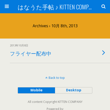
はなうた手帖 ♪ KITTEN COMPANY
Archives › 10月 8th, 2013
2013年10月8日
フライヤー配布中
Back to top
Mobile
Desktop
All content Copyright KITTEN COMPANY
Powered by