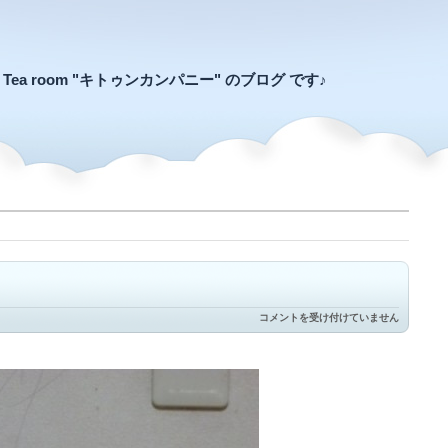
an Tea room "キトゥンカンパニー" のブログ です♪
あ
コメントを受け付けていません
ご
の
っ
け
は