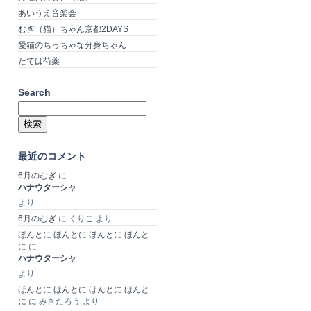
あいうえ音楽会
むぎ（猫）ちゃん京都2DAYS
愛猫のちっちゃな分身ちゃん
たてば芍薬
Search
検
索:
最近のコメント
6月のむぎ
に
ハナウターシャ
より
6月のむぎ
に
くりこ
より
ほんとに ほんとに ほんとに ほんと
に
に
ハナウターシャ
より
ほんとに ほんとに ほんとに ほんと
に
に
みきたろう
より