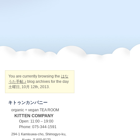
You are currently browsing the
はな
うた手帖 ♪
blog archives for the day
土曜日, 10月 12th, 2013.
キトゥンカンパニー
organic + vegan TEA ROOM
KITTEN COMPANY
Open: 11:00 – 19:00
Phone: 075-344-1591
294-1 Kamisuwa-cho, Shimogyo-ku,
Kyoto, 〒600-8170