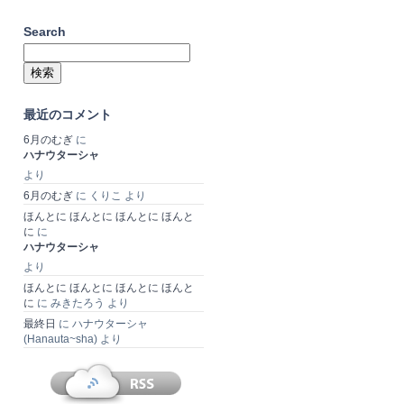
Search
検
索:
最近のコメント
6月のむぎ
に
ハナウターシャ
より
6月のむぎ
に
くりこ
より
ほんとに ほんとに ほんとに ほんと
に
に
ハナウターシャ
より
ほんとに ほんとに ほんとに ほんと
に
に
みきたろう
より
最終日
に
ハナウターシャ
(Hanauta~sha)
より