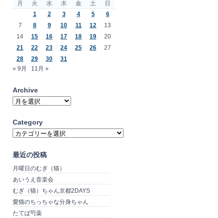
月
火
水
木
金
土
日
1
2
3
4
5
6
7
8
9
10
11
12
13
14
15
16
17
18
19
20
21
22
23
24
25
26
27
28
29
30
31
« 9月
11月 »
Archive
Archive
Category
Category
最近の投稿
月曜日のむぎ（猫）
あいうえ音楽会
むぎ（猫）ちゃん京都2DAYS
愛猫のちっちゃな分身ちゃん
たてば芍薬