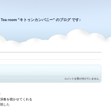
an Tea room "キトゥンカンパニー" のブログ です♪
十
コメントを受け付けていません
年
の
宴
演
!
奏
演奏を聴かせてくれる
と
踊
現した
り
部