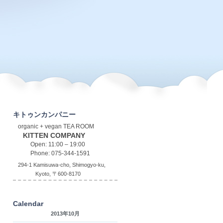
キトゥンカンパニー
organic + vegan TEA ROOM
KITTEN COMPANY
Open: 11:00 – 19:00
Phone: 075-344-1591
294-1 Kamisuwa-cho, Shimogyo-ku,
Kyoto, 〒600-8170
Calendar
2013年10月