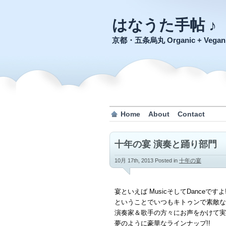
はなうた手帖 ♪
京都・五条烏丸 Organic + Veg
Home
About
Contact
十年の宴 演奏と踊り部門
10月 17th, 2013
Posted in
十年の宴
宴といえば MusicそしてDanceですよ
ということでいつもキトゥンで素敵な
演奏家＆歌手の方々にお声をかけて実
夢のように豪華なラインナップ!!