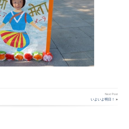
Next Post
いよいよ明日！
»