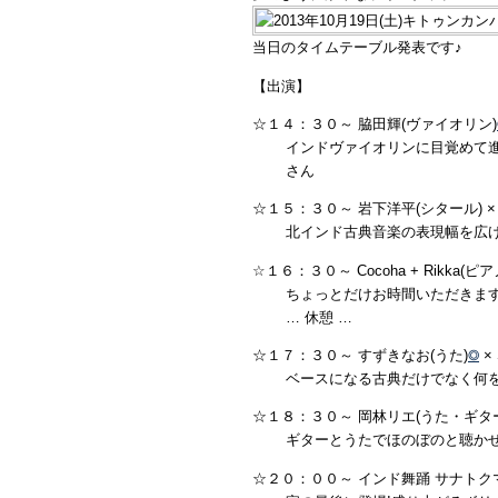
当日のタイムテーブル発表です♪
【出演】
☆１４：３０～ 脇田輝(ヴァイオリン)
インドヴァイオリンに目覚めて進
さん
☆１５：３０～ 岩下洋平(シタール) × 
北インド古典音楽の表現幅を広げ
☆１６：３０～ Cocoha + Rikka(ピ
ちょっとだけお時間いただきま
… 休憩 …
☆１７：３０～ すずきなお(うた)
◎
× 
ベースになる古典だけでなく何を
☆１８：３０～ 岡林リエ(うた・ギタ
ギターとうたでほのぼのと聴かせ
☆２０：００～ インド舞踊 サナトク