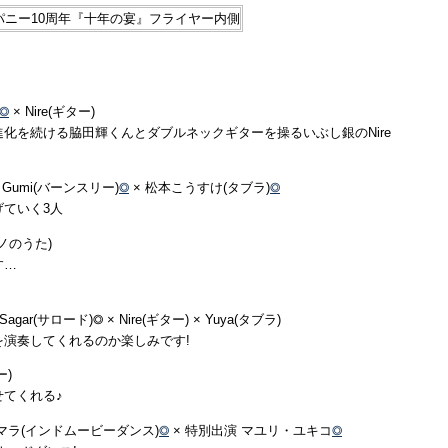
門
は
◎
× Nire(ギター)
化を続ける脇田輝くんとダブルネックギターを操るいぶし銀のNire
Gumi(バーンスリー)
◎
× 松本こうすけ(タブラ)
◎
ていく3人
アノのうた)
す…
Sagar(サロード)◎ × Nire(ギター) × Yuya(タブラ)
演奏してくれるのか楽しみです!
ー)
てくれる♪
マラ(インドムービーダンス)
◎
× 特別出演 マユリ・ユキコ
◎