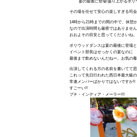
宴の最後に登場!盛り上がるボリ
その場を任せて安心の楽しすぎる司会
14時から21時までの間の中で、休
なので出演時間も厳密ではありません
おおよその目安と思ってくださいね。
ボリウッドダンスは宴の最後に登場と
イベント部長はせっかくの宴なのに
最後まで飲めないんだねー。お気の毒
出演してくれる方の名前を書いてて思
これって先日行われた西日本最大級の
常連メンバーばかりではないですか!!
すごーい!!
プチ・インディア・メーラー!!!