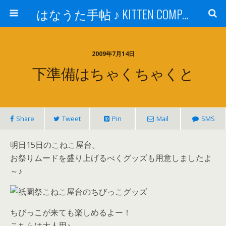
はなうた手帖 ♪ KITTEN COMPANY
2009年7月14日
下準備はちゃくちゃくと
Share
Tweet
Pin
Mail
SMS
明日15日のこねこ屋台。
お祭りムードを盛り上げるべくグッズも用意しましたよ
～♪
ちびっこが来ても楽しめるよー！
こちらは大人用♪