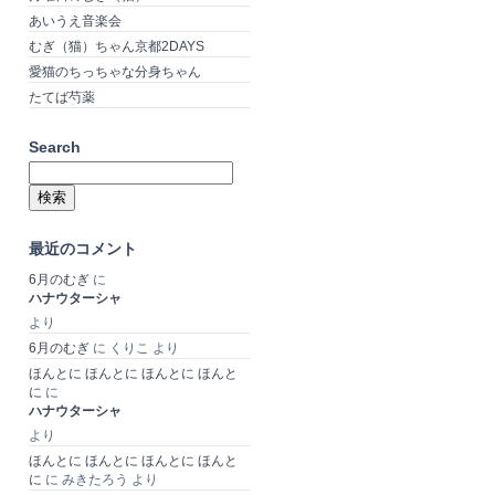
あいうえ音楽会
むぎ（猫）ちゃん京都2DAYS
愛猫のちっちゃな分身ちゃん
たてば芍薬
Search
検
索:
最近のコメント
6月のむぎ
に
ハナウターシャ
より
6月のむぎ
に
くりこ
より
ほんとに ほんとに ほんとに ほんと
に
に
ハナウターシャ
より
ほんとに ほんとに ほんとに ほんと
に
に
みきたろう
より