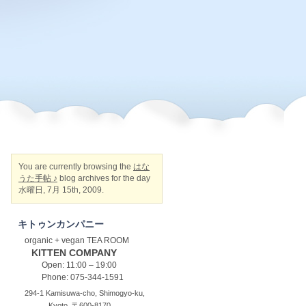
You are currently browsing the
はな
うた手帖 ♪
blog archives for the day
水曜日, 7月 15th, 2009.
キトゥンカンパニー
organic + vegan TEA ROOM
KITTEN COMPANY
Open: 11:00 – 19:00
Phone: 075-344-1591
294-1 Kamisuwa-cho, Shimogyo-ku,
Kyoto, 〒600-8170