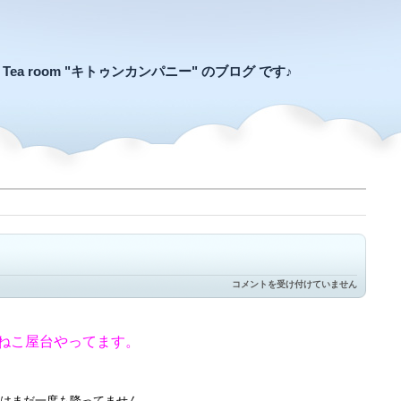
an Tea room "キトゥンカンパニー" のブログ です♪
こ
コメントを受け付けていません
ね
こ
屋
台
ねこ屋台やってます。
当
日
で
す
は
はまだ一度も降ってません。