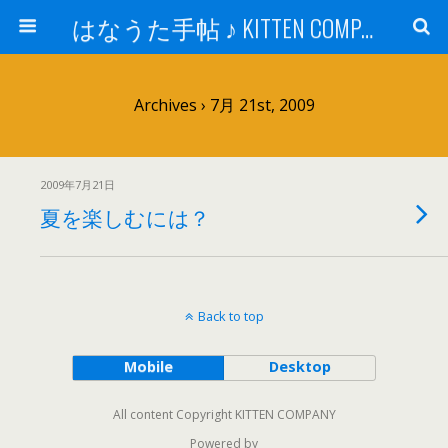
はなうた手帖 ♪ KITTEN COMPANY
Archives › 7月 21st, 2009
2009年7月21日
夏を楽しむには？
Back to top
Mobile
Desktop
All content Copyright KITTEN COMPANY
Powered by