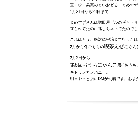
豆・粉・果実のまいおどる、まめすず
1月21日から23日まで
まめすずさんは増田屋ビルのギャラリ
来られてたのに逃しちゃってたのでし
これはもう、絶対に宇治まで行ったほ
喫茶えぜこ
2月から冬ごもりの
さん
2月2日から
第6回おうちにゃんこ展
“おうち
キトゥンカンパニー。
明日やっと店にDMが到着です。おまたせ