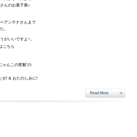
さんのお菓子展♪
ーアンテナさんまで
た。
うがいいですよ~。
はこちら
にゃんこの変貌”
の
! & おたのしみに!
Read More