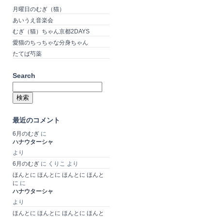
月曜日のむぎ（猫）
あいうえ音楽会
むぎ（猫）ちゃん京都2DAYS
愛猫のちっちゃな分身ちゃん
たてば芍薬
Search
検
索:
最近のコメント
6月のむぎ
に
ハナウターシャ
より
6月のむぎ
に
くりこ
より
ほんとに ほんとに ほんとに ほんと
に
に
ハナウターシャ
より
ほんとに ほんとに ほんとに ほんと