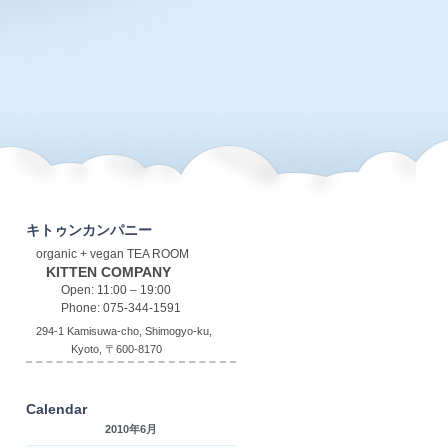
キトゥンカンパニー
organic + vegan TEA ROOM
KITTEN COMPANY
Open: 11:00 – 19:00
Phone: 075-344-1591
294-1 Kamisuwa-cho, Shimogyo-ku,
Kyoto, 〒600-8170
Calendar
2010年6月