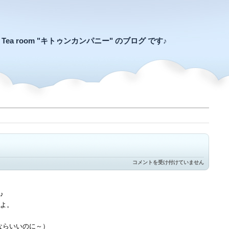
an Tea room "キトゥンカンパニー" のブログ です♪
寝
コメントを受け付けていません
不
足
の
日々
♪
は
よ。
続
く
は
ならいいのに～）