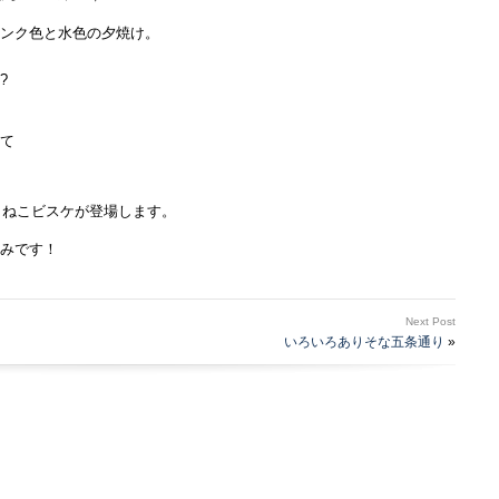
ンク色と水色の夕焼け。
?
て
こねこビスケが登場します。
みです！
Next Post
いろいろありそな五条通り
»