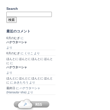
Search
検
索:
最近のコメント
6月のむぎ
に
ハナウターシャ
より
6月のむぎ
に
くりこ
より
ほんとに ほんとに ほんとに ほんと
に
に
ハナウターシャ
より
ほんとに ほんとに ほんとに ほんと
に
に
みきたろう
より
最終日
に
ハナウターシャ
(Hanauta~sha)
より