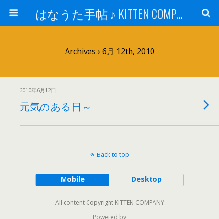
はなうた手帖 ♪ KITTEN COMPANY
Archives › 6月 12th, 2010
2010年6月12日
元気のある日～
Back to top
Mobile
Desktop
All content Copyright KITTEN COMPANY
Powered by