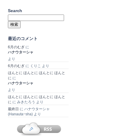
Search
検
索:
最近のコメント
6月のむぎ
に
ハナウターシャ
より
6月のむぎ
に
くりこ
より
ほんとに ほんとに ほんとに ほんと
に
に
ハナウターシャ
より
ほんとに ほんとに ほんとに ほんと
に
に
みきたろう
より
最終日
に
ハナウターシャ
(Hanauta~sha)
より