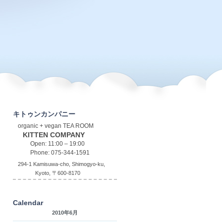
キトゥンカンパニー
organic + vegan TEA ROOM
KITTEN COMPANY
Open: 11:00 – 19:00
Phone: 075-344-1591
294-1 Kamisuwa-cho, Shimogyo-ku,
Kyoto, 〒600-8170
Calendar
2010年6月