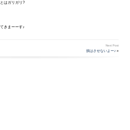
とはガリガリ?
てきまーーす♪
Next Post
損はさせないよー♪
»