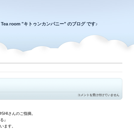
an Tea room "キトゥンカンパニー" のブログ です♪
元
コメントを受け付けていません
気
の
あ
る
SHIさんのご指摘。
日
る』
～
は
います。