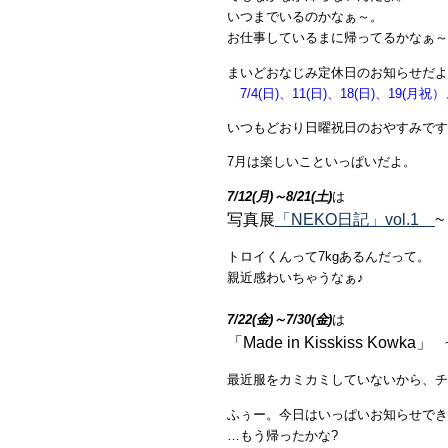
いつまでいるのかなぁ～。
お仕事しているまに帰ってるかなぁ～
まいどおなじみ定休日のお知らせだよ
7/4(日)、11(日)、18(日)、19(月祝）
いつもどおり日曜祝日のおやすみです
7月は楽しいこといっぱいだよ。
7/12(月)～8/21(土)
は
写真展
「NEKO日記」vol.1
トロイくんって7kgあるんだって。
親近感わいちゃうなぁ♪
7/22(金)～7/30(金)
は
「Made in Kisskiss Kowka」
~
最近服をカミカミしていないから、チ
ふぅー。今日はいっぱいお知らせでき
…もう帰ったかな?