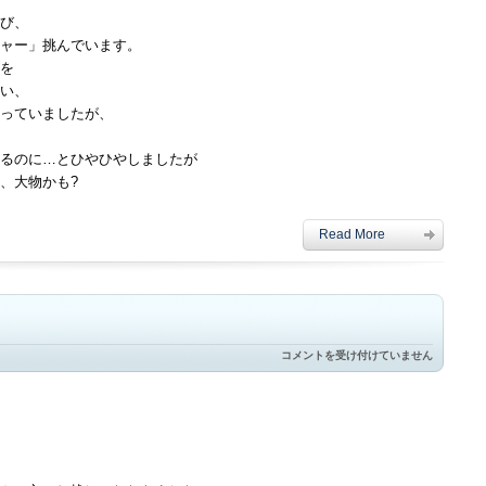
び、
ャー」挑んでいます。
を
い、
っていましたが、
るのに…とひやひやしましたが
、大物かも?
Read More
六
コメントを受け付けていません
月
の
1day
shop
は