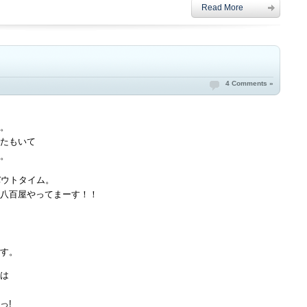
Read More
4 Comments »
。
たもいて
。
バウトタイム。
八百屋やってまーす！！
す。
は
っ!