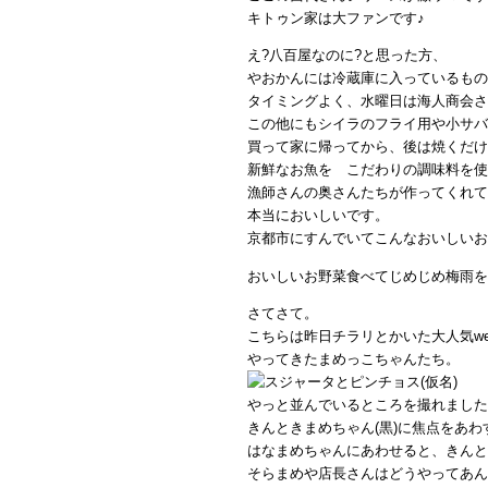
キトゥン家は大ファンです♪
え?八百屋なのに?と思った方、
やおかんには冷蔵庫に入っているもの
タイミングよく、水曜日は海人商会さ
この他にもシイラのフライ用や小サバ
買って家に帰ってから、後は焼くだけ
新鮮なお魚を こだわりの調味料を使
漁師さんの奥さんたちが作ってくれて
本当においしいです。
京都市にすんでいてこんなおいしいお
おいしいお野菜食べてじめじめ梅雨を
さてさて。
こちらは昨日チラリとかいた大人気we
やってきたまめっこちゃんたち。
やっと並んでいるところを撮れました
きんときまめちゃん(黒)に焦点をあわ
はなまめちゃんにあわせると、きんと
そらまめや店長さんはどうやってあん