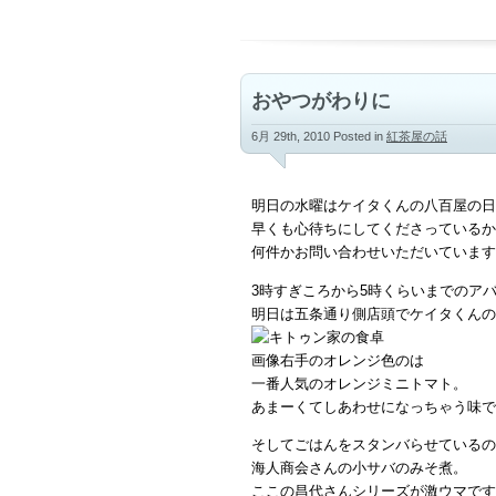
おやつがわりに
6月 29th, 2010
Posted in
紅茶屋の話
明日の水曜はケイタくんの八百屋の日
早くも心待ちにしてくださっているか
何件かお問い合わせいただいています
3時すぎころから5時くらいまでのア
明日は五条通り側店頭でケイタくんの
画像右手のオレンジ色のは
一番人気のオレンジミニトマト。
あまーくてしあわせになっちゃう味で
そしてごはんをスタンバらせているの
海人商会さんの小サバのみそ煮。
ここの昌代さんシリーズが激ウマです