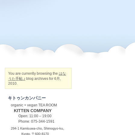
You are currently browsing the
はな
うた手帖 ♪
blog archives for 6月,
2010.
キトゥンカンパニー
organic + vegan TEA ROOM
KITTEN COMPANY
Open: 11:00 – 19:00
Phone: 075-344-1591
294-1 Kamisuwa-cho, Shimogyo-ku,
Kyoto, 〒600-8170