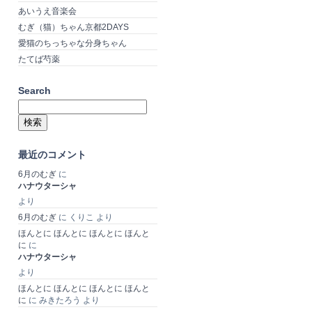
あいうえ音楽会
むぎ（猫）ちゃん京都2DAYS
愛猫のちっちゃな分身ちゃん
たてば芍薬
Search
検
索:
最近のコメント
6月のむぎ
に
ハナウターシャ
より
6月のむぎ
に
くりこ
より
ほんとに ほんとに ほんとに ほんと
に
に
ハナウターシャ
より
ほんとに ほんとに ほんとに ほんと
に
に
みきたろう
より