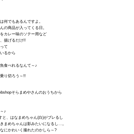
は何でもあるんですよ。
んの商品が入ってくる日。
をカレー味のソテー用など
、揚げるだけ!!
って
いるから
魚食べれるなんて～♪
乗り切ろう～!!
bshopそらまめやさんのおうちから
～♪
すと、はなまめちゃん(白)がブレるし
きまめちゃんは影みたいになるし…。
なにかわいく撮れたのかしら～?