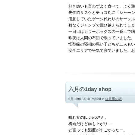
好き嫌いも言わずよく食べて、よく遊
先住猫サスケとチョコ丸に「シャーシ
用意していたゲージ代わりのサークル
難なくジャンプで飛び越えられてしま
一日目はカラーボックスの一番上で眠
昨夜は人間の布団で眠っていました。
怪獣級の寝相の悪い子どもが二人もい
安全エリアで平気で寝ていました。お
六月の1day shop
6月 28th, 2010
Posted in
紅茶屋の話
晴れ女のIL cieloさん。
梅雨だけど雨も上がり …
と言っても湿度がすごかったー。