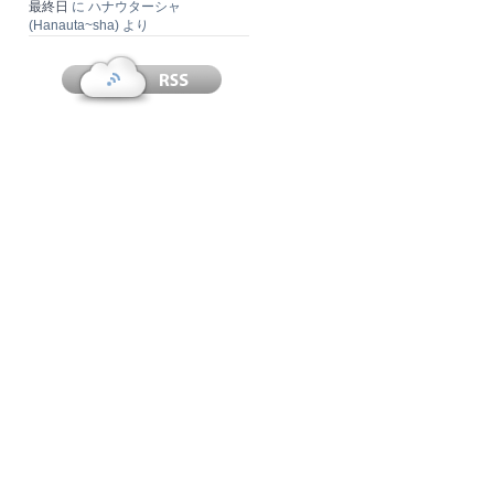
最終日
に
ハナウターシャ
(Hanauta~sha)
より