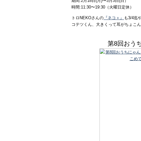
期間:2月18日(月)〜3月3日(日）
時間:11:30〜19:30（火曜日定休）
トロNEKOさんの
『ネコ＋』
も3/4迄
コテツくん、大きくって耳がちょこん
第8回おう