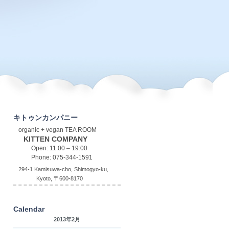
キトゥンカンパニー
organic + vegan TEA ROOM
KITTEN COMPANY
Open: 11:00 – 19:00
Phone: 075-344-1591
294-1 Kamisuwa-cho, Shimogyo-ku,
Kyoto, 〒600-8170
Calendar
2013年2月