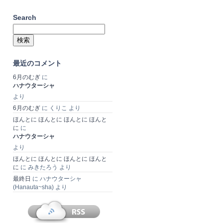
Search
検
索:
最近のコメント
6月のむぎ
に
ハナウターシャ
より
6月のむぎ
に
くりこ
より
ほんとに ほんとに ほんとに ほんと
に
に
ハナウターシャ
より
ほんとに ほんとに ほんとに ほんと
に
に
みきたろう
より
最終日
に
ハナウターシャ
(Hanauta~sha)
より