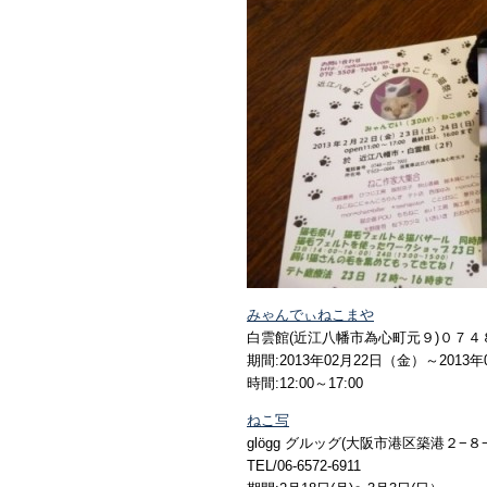
みゃんでぃねこまや
白雲館(近江八幡市為心町元９)０７
期間:2013年02月22日（金）～2013
時間:12:00～17:00
ねこ写
glögg グルッグ(大阪市港区築港２−
TEL/06-6572-6911