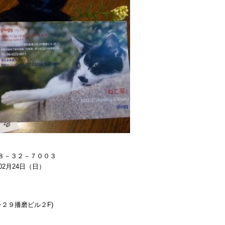
４８－３２－７００３
年02月24日（日）
８−２９播磨ビル２F)