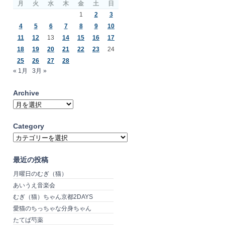
月
火
水
木
金
土
日
1
2
3
4
5
6
7
8
9
10
11
12
13
14
15
16
17
18
19
20
21
22
23
24
25
26
27
28
« 1月
3月 »
Archive
Archive
Category
Category
最近の投稿
月曜日のむぎ（猫）
あいうえ音楽会
むぎ（猫）ちゃん京都2DAYS
愛猫のちっちゃな分身ちゃん
たてば芍薬