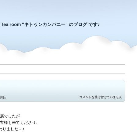
an Tea room "キトゥンカンパニー" のブログ です♪
ア
第8回
コメントを受け付けていません
フ
タ
ー
お
展でしたが
う
客様も来てくださり、
ち
に
わりました～♪
ゃ
ん