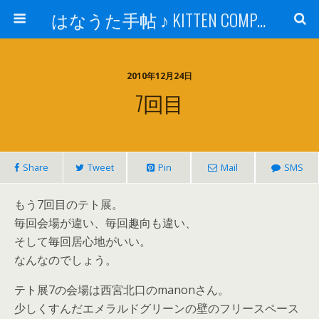
はなうた手帖 ♪ KITTEN COMPANY
2010年12月24日
7回目
Share
Tweet
Pin
Mail
SMS
もう7回目のテト展。
毎回会場が違い、毎回趣向も違い、
そして毎回居心地がいい。
なんなのでしょう。
テト展7の会場は西宮北口のmanonさん。
少しくすんだエメラルドグリーンの壁のフリースペース