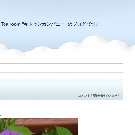
an Tea room "キトゥンカンパニー" のブログ です♪
気
コメントを受け付けていません
が
早
い?
は
。