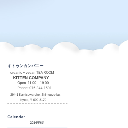
キトゥンカンパニー
organic + vegan TEA ROOM
KITTEN COMPANY
Open: 11:00 – 19:00
Phone: 075-344-1591
294-1 Kamisuwa-cho, Shimogyo-ku,
Kyoto, 〒600-8170
Calendar
2014年6月