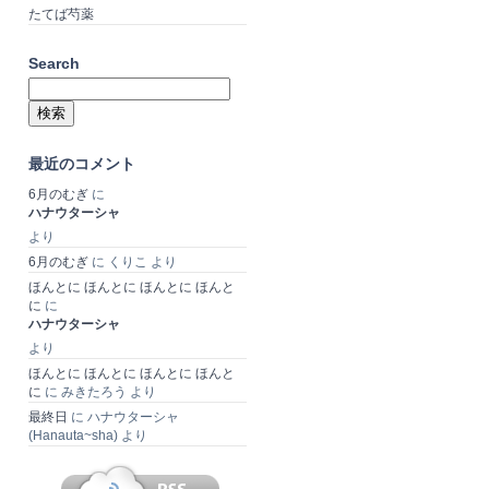
たてば芍薬
Search
検
索:
最近のコメント
6月のむぎ
に
ハナウターシャ
より
6月のむぎ
に
くりこ
より
ほんとに ほんとに ほんとに ほんと
に
に
ハナウターシャ
より
ほんとに ほんとに ほんとに ほんと
に
に
みきたろう
より
最終日
に
ハナウターシャ
(Hanauta~sha)
より