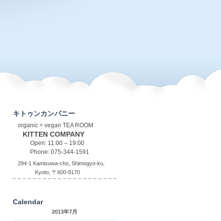
キトゥンカンパニー
organic + vegan TEA ROOM
KITTEN COMPANY
Open: 11:00 – 19:00
Phone: 075-344-1591
294-1 Kamisuwa-cho, Shimogyo-ku,
Kyoto, 〒600-8170
Calendar
2013年7月