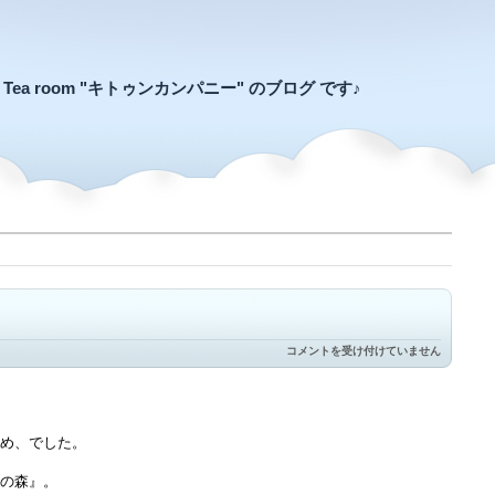
an Tea room "キトゥンカンパニー" のブログ です♪
和
コメントを受け付けていません
知
は
め、でした。
の森』。