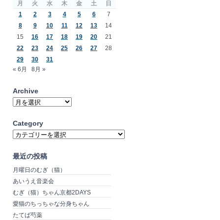
月
火
水
木
金
土
日
1
2
3
4
5
6
7
8
9
10
11
12
13
14
15
16
17
18
19
20
21
22
23
24
25
26
27
28
29
30
31
« 6月
8月 »
Archive
Archive
Category
Category
最近の投稿
月曜日のむぎ（猫）
あいうえ音楽会
むぎ（猫）ちゃん京都2DAYS
愛猫のちっちゃな分身ちゃん
たてば芍薬