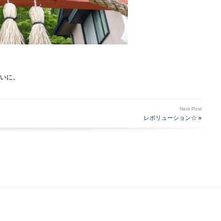
いに。
Next Post
レボリューション☆
»