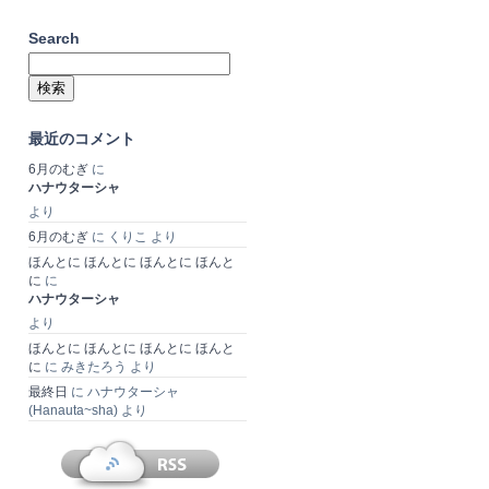
Search
検
索:
最近のコメント
6月のむぎ
に
ハナウターシャ
より
6月のむぎ
に
くりこ
より
ほんとに ほんとに ほんとに ほんと
に
に
ハナウターシャ
より
ほんとに ほんとに ほんとに ほんと
に
に
みきたろう
より
最終日
に
ハナウターシャ
(Hanauta~sha)
より