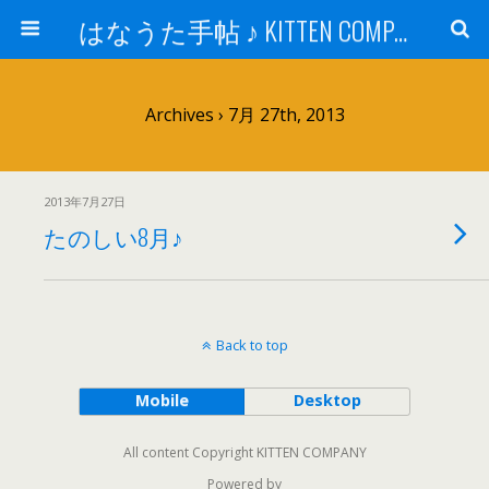
はなうた手帖 ♪ KITTEN COMPANY
Archives › 7月 27th, 2013
2013年7月27日
たのしい8月♪
Back to top
Mobile
Desktop
All content Copyright KITTEN COMPANY
Powered by