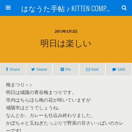
はなうた手帖 ♪ KITTEN COMPANY
2013年3月2日
明日は楽しい
Share
Tweet
Pin
Mail
SMS
梅まつり～♪
明日は城陽の青谷梅まつりです。
市内はちらほら梅の花が咲いていますが
城陽市はどうでしょうね。
なんとか、カレーも仕込み終わりました。
かぼちゃと玉ねぎたっぷりで野菜の甘さいっぱいのカレ
ーです!