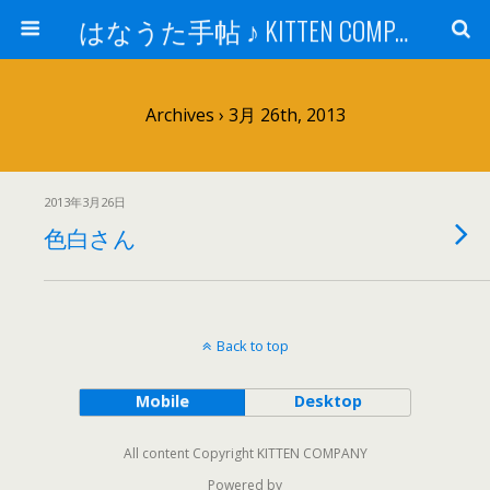
はなうた手帖 ♪ KITTEN COMPANY
Archives › 3月 26th, 2013
2013年3月26日
色白さん
Back to top
Mobile
Desktop
All content Copyright KITTEN COMPANY
Powered by