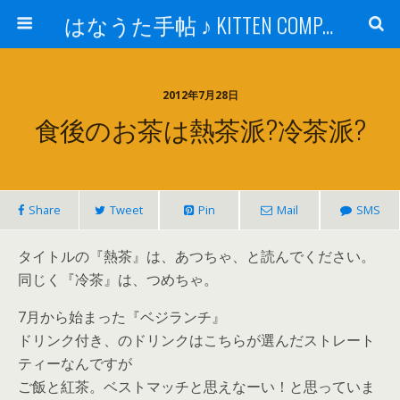
はなうた手帖 ♪ KITTEN COMPANY
2012年7月28日
食後のお茶は熱茶派?冷茶派?
Share
Tweet
Pin
Mail
SMS
タイトルの『熱茶』は、あつちゃ、と読んでください。
同じく『冷茶』は、つめちゃ。
7月から始まった『ベジランチ』
ドリンク付き、のドリンクはこちらが選んだストレート
ティーなんですが
ご飯と紅茶。ベストマッチと思えなーい！と思っていま