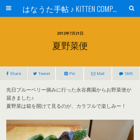
はなうた手帖 ♪ KITTEN COMPANY
2012年7月21日
夏野菜便
Share
Tweet
Pin
Mail
SMS
先日ブルーベリー摘みに行った永谷農園からお野菜便が
届きました♪
夏野菜は箱を開けて見るのが、カラフルで楽しみー！