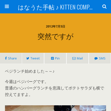
はなうた手帖 ♪ KITTEN COMPANY
2012年7月5日
突然ですが
Share
Tweet
Pin
Mail
SMS
ベジランチ始めました～～♪
今週はベジバーグです。
普通のハンバーグランチを意識してポテトサラダも横で
控えてますよ。