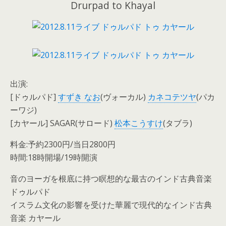
Drurpad to Khayal
出演:
[ドゥルパド]
すずき なお
(ヴォーカル)
カネコテツヤ
(パカ
ーワジ)
[カヤール] SAGAR(サロード)
松本こうすけ
(タブラ)
料金:予約2300円/当日2800円
時間:18時開場/19時開演
音のヨーガを根底に持つ瞑想的な最古のインド古典音楽
ドゥルパド
イスラム文化の影響を受けた華麗で現代的なインド古典
音楽 カヤール