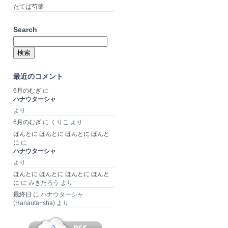
たてば芍薬
Search
検
索:
最近のコメント
6月のむぎ
に
ハナウターシャ
より
6月のむぎ
に
くりこ
より
ほんとに ほんとに ほんとに ほんと
に
に
ハナウターシャ
より
ほんとに ほんとに ほんとに ほんと
に
に
みきたろう
より
最終日
に
ハナウターシャ
(Hanauta~sha)
より