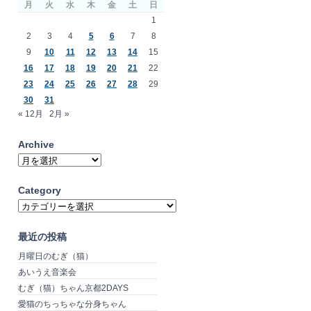
月
火
水
木
金
土
日
1
2
3
4
5
6
7
8
9
10
11
12
13
14
15
16
17
18
19
20
21
22
23
24
25
26
27
28
29
30
31
« 12月
2月 »
Archive
Archive
Category
Category
最近の投稿
月曜日のむぎ（猫）
あいうえ音楽会
むぎ（猫）ちゃん京都2DAYS
愛猫のちっちゃな分身ちゃん