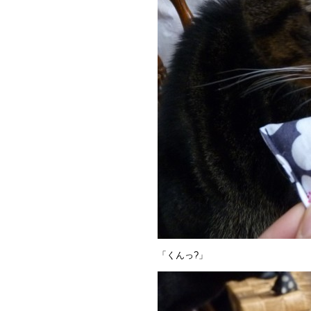
「くんっ?」