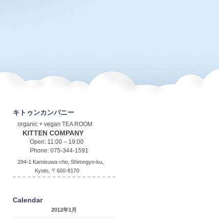
キトゥンカンパニー
organic + vegan TEA ROOM
KITTEN COMPANY
Open: 11:00 – 19:00
Phone: 075-344-1591
294-1 Kamisuwa-cho, Shimogyo-ku,
Kyoto, 〒600-8170
Calendar
2012年1月