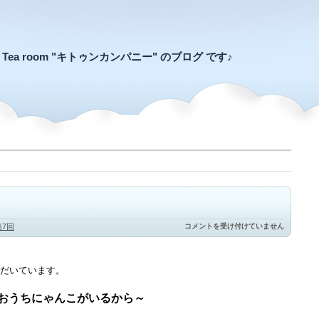
an Tea room "キトゥンカンパニー" のブログ です♪
ぞ
第7回
コメントを受け付けていません
く
ぞ
く
と
だいています。
は
おうちにゃんこがいるから～