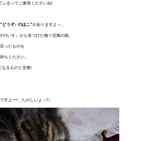
でふるってご参加くださいね!
“どうぞ♪ のはこ”
がありますよ～。
どうぞのいす』から名づけた物々交換の箱。
言ったものを
持ちください。
になるものと交換!
すよー!、たのしいよ～!!」