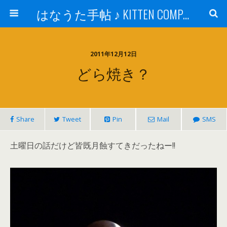
はなうた手帖 ♪ KITTEN COMPANY
2011年12月12日
どら焼き？
Share
Tweet
Pin
Mail
SMS
土曜日の話だけど皆既月蝕すてきだったねー!!