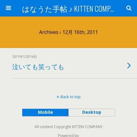
はなうた手帖 ♪ KITTEN COMPANY
Archives › 12月 16th, 2011
2011年12月16日
泣いても笑っても
Back to top
Mobile
Desktop
All content Copyright KITTEN COMPANY
Powered by