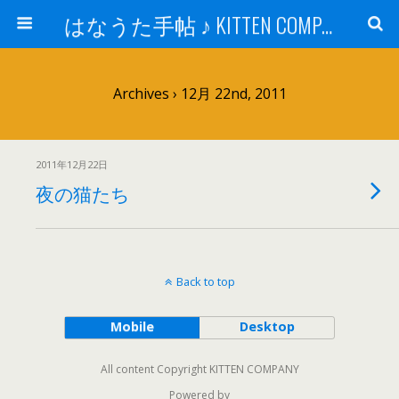
はなうた手帖 ♪ KITTEN COMPANY
Archives › 12月 22nd, 2011
2011年12月22日
夜の猫たち
Back to top
Mobile
Desktop
All content Copyright KITTEN COMPANY
Powered by