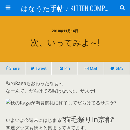
はなうた手帖 ♪ KITTEN COMPANY
2010年11月16日
次、いってみよ～!
Share
Tweet
Pin
Mail
SMS
秋のRagaもおわったなぁ~、
なーんて、だらけてる暇はないよ、サスケ!
“猫毛祭りin京都”
いよいよ今週末にはじまる
関連グッズも続々と集まってきてます。