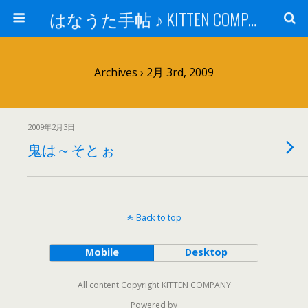
はなうた手帖 ♪ KITTEN COMPANY
Archives › 2月 3rd, 2009
2009年2月3日
鬼は～そとぉ
Back to top
Mobile
Desktop
All content Copyright KITTEN COMPANY
Powered by