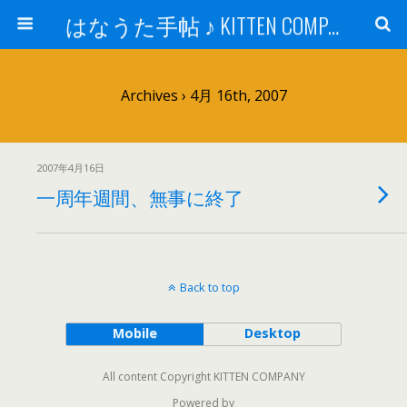
はなうた手帖 ♪ KITTEN COMPANY
Archives › 4月 16th, 2007
2007年4月16日
一周年週間、無事に終了
Back to top
Mobile
Desktop
All content Copyright KITTEN COMPANY
Powered by