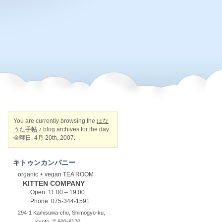
You are currently browsing the
はな
うた手帖 ♪
blog archives for the day
金曜日, 4月 20th, 2007.
キトゥンカンパニー
organic + vegan TEA ROOM
KITTEN COMPANY
Open: 11:00 – 19:00
Phone: 075-344-1591
294-1 Kamisuwa-cho, Shimogyo-ku,
Kyoto, 〒600-8170