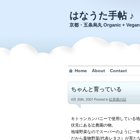
はなうた手帖 ♪
京都・五条烏丸 Organic + Veg
Home
About
Contact
ちゃんと育っている
4月 20th, 2007
Posted in
紅茶屋の話
キトゥンカンパニーで使用している地
伏見にある辻農園の物。
地場野菜なのでスーパーのように一年
だから葉物野菜(代表レタス）が育た