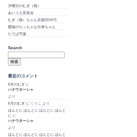
月曜日のむぎ（猫）
あいうえ音楽会
むぎ（猫）ちゃん京都2DAYS
愛猫のちっちゃな分身ちゃん
たてば芍薬
Search
検
索:
最近のコメント
6月のむぎ
に
ハナウターシャ
より
6月のむぎ
に
くりこ
より
ほんとに ほんとに ほんとに ほんと
に
に
ハナウターシャ
より
ほんとに ほんとに ほんとに ほんと