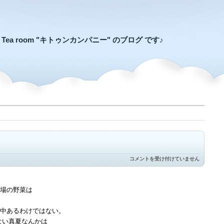
an Tea room "キトゥンカンパニー" のブログ です♪
ち
コメントを受け付けていません
ゃ
ん
と
育
場の野菜は
っ
て
い
中あるわけではない。
る
ない真夏なんかは
は