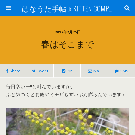
はなうた手帖 ♪ KITTEN COMPANY
2017年2月25日
春はそこまで
Share
Tweet
Pin
Mail
SMS
毎日寒いー!!と叫んでいますが、
ふと気づくとお庭のミモザもずいぶん膨らんでいます♪