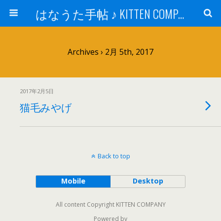
はなうた手帖 ♪ KITTEN COMPANY
Archives › 2月 5th, 2017
2017年2月5日
猫毛みやげ
Back to top
Mobile
Desktop
All content Copyright KITTEN COMPANY
Powered by