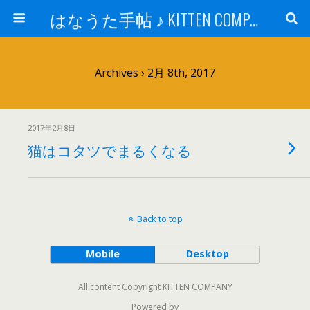
はなうた手帖 ♪ KITTEN COMPANY
Archives › 2月 8th, 2017
2017年2月8日
猫はコタツでまるくなる
Back to top
Mobile
Desktop
All content Copyright KITTEN COMPANY
Powered by