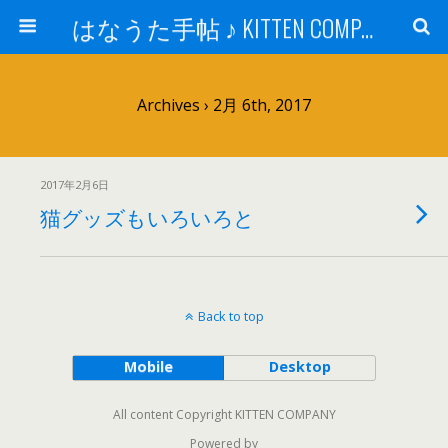
はなうた手帖 ♪ KITTEN COMPANY
Archives › 2月 6th, 2017
2017年2月6日
猫グッズもいろいろと
Back to top
Mobile
Desktop
All content Copyright KITTEN COMPANY
Powered by