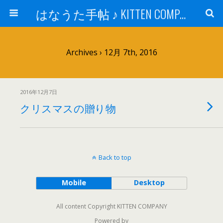
はなうた手帖 ♪ KITTEN COMPANY
Archives › 12月 7th, 2016
2016年12月7日
クリスマスの贈り物
Back to top
Mobile
Desktop
All content Copyright KITTEN COMPANY
Powered by