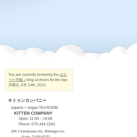
You are currently browsing the
はな
うた手帖 ♪
blog archives for the day
月曜日, 9月 14th, 2015.
キトゥンカンパニー
organic + vegan TEA ROOM
KITTEN COMPANY
Open: 11:00 – 19:00
Phone: 075-344-1591
294-1 Kamisuwa-cho, Shimogyo-ku,
Kyoto, 〒600-8170