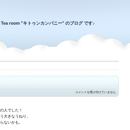
an Tea room "キトゥンカンパニー" のブログ です♪
最
コメントを受け付けていません
近
は
大
き
の人でした！
め
う大きなうねり。
は
らないかも。