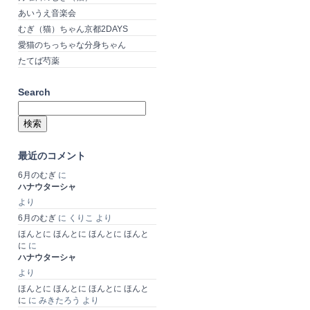
あいうえ音楽会
むぎ（猫）ちゃん京都2DAYS
愛猫のちっちゃな分身ちゃん
たてば芍薬
Search
検
索:
最近のコメント
6月のむぎ
に
ハナウターシャ
より
6月のむぎ
に
くりこ
より
ほんとに ほんとに ほんとに ほんと
に
に
ハナウターシャ
より
ほんとに ほんとに ほんとに ほんと
に
に
みきたろう
より