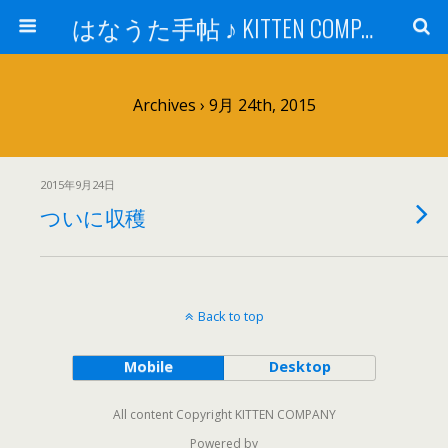
はなうた手帖 ♪ KITTEN COMPANY
Archives › 9月 24th, 2015
2015年9月24日
ついに収穫
Back to top
Mobile
Desktop
All content Copyright KITTEN COMPANY
Powered by