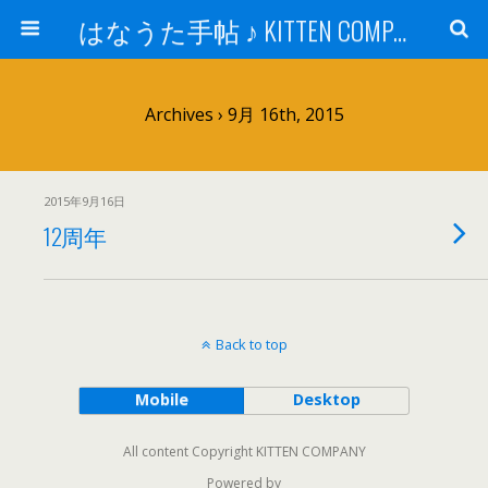
はなうた手帖 ♪ KITTEN COMPANY
Archives › 9月 16th, 2015
2015年9月16日
12周年
Back to top
Mobile
Desktop
All content Copyright KITTEN COMPANY
Powered by