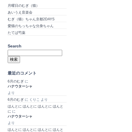
月曜日のむぎ（猫）
あいうえ音楽会
むぎ（猫）ちゃん京都2DAYS
愛猫のちっちゃな分身ちゃん
たてば芍薬
Search
検
索:
最近のコメント
6月のむぎ
に
ハナウターシャ
より
6月のむぎ
に
くりこ
より
ほんとに ほんとに ほんとに ほんと
に
に
ハナウターシャ
より
ほんとに ほんとに ほんとに ほんと