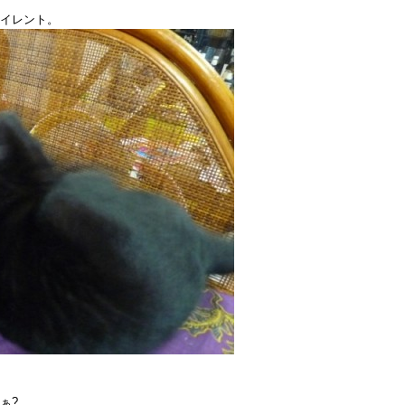
て
イレント。
も
は
ぁ?