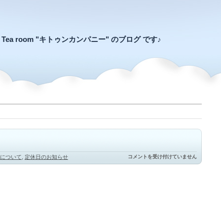
an Tea room "キトゥンカンパニー" のブログ です♪
ど
について
,
定休日のお知らせ
コメントを受け付けていません
ん
な
に
上
手
に
か
く
れ