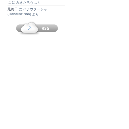
に
に
みきたろう
より
最終日
に
ハナウターシャ
(Hanauta~sha)
より