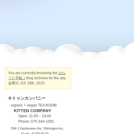
You are currently browsing the
はな
うた手帖 ♪
blog archives for the day
金曜日, 8月 28th, 2015.
キトゥンカンパニー
organic + vegan TEA ROOM
KITTEN COMPANY
Open: 11:00 – 19:00
Phone: 075-344-1591
294-1 Kamisuwa-cho, Shimogyo-ku,
Kyoto, 〒600-8170