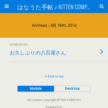
はなうた手帖 ♪ KITTEN COMPANY
Archives › 4月 16th, 2014
2014年4月16日
お久しぶりの八百屋さん
Back to top
Mobile
Desktop
All content Copyright KITTEN COMPANY
Powered by