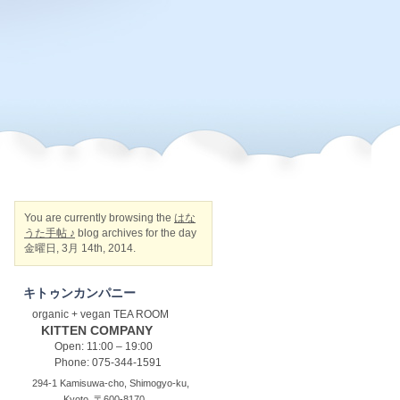
You are currently browsing the
はな
うた手帖 ♪
blog archives for the day
金曜日, 3月 14th, 2014.
キトゥンカンパニー
organic + vegan TEA ROOM
KITTEN COMPANY
Open: 11:00 – 19:00
Phone: 075-344-1591
294-1 Kamisuwa-cho, Shimogyo-ku,
Kyoto, 〒600-8170