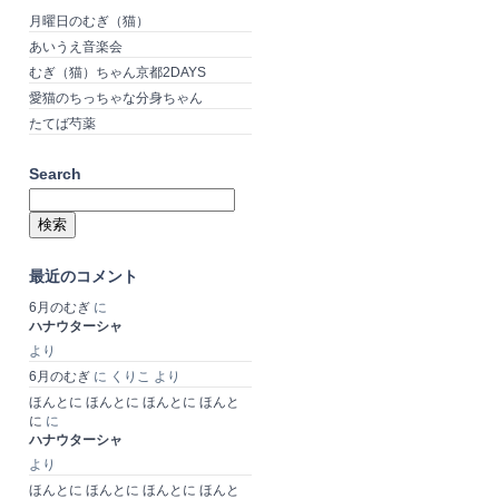
月曜日のむぎ（猫）
あいうえ音楽会
むぎ（猫）ちゃん京都2DAYS
愛猫のちっちゃな分身ちゃん
たてば芍薬
Search
検
索:
最近のコメント
6月のむぎ
に
ハナウターシャ
より
6月のむぎ
に
くりこ
より
ほんとに ほんとに ほんとに ほんと
に
に
ハナウターシャ
より
ほんとに ほんとに ほんとに ほんと