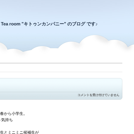
an Tea room "キトゥンカンパニー" のブログ です♪
記
コメントを受け付けていません
念
の
ク
ッ
春から小学生。
キ
う気持ち
ー
は
生とミニミニ候補生が