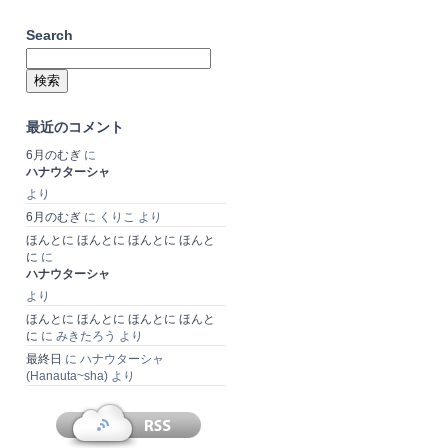
Search
検
索:
最近のコメント
6月のむぎ
に
ハナウターシャ
より
6月のむぎ
に
くりこ
より
ほんとに ほんとに ほんとに ほんと
に
に
ハナウターシャ
より
ほんとに ほんとに ほんとに ほんと
に
に
みきたろう
より
最終日
に
ハナウターシャ
(Hanauta~sha)
より