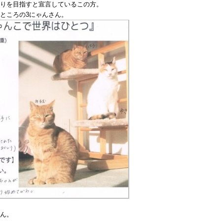
りを目指すと宣言しているこの方。
の
1
ところの3にゃんさん。
は
ん。