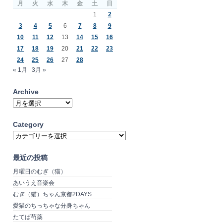
月
火
水
木
金
土
日
1
2
3
4
5
6
7
8
9
10
11
12
13
14
15
16
17
18
19
20
21
22
23
24
25
26
27
28
« 1月
3月 »
Archive
Archive
Category
Category
最近の投稿
月曜日のむぎ（猫）
あいうえ音楽会
むぎ（猫）ちゃん京都2DAYS
愛猫のちっちゃな分身ちゃん
たてば芍薬