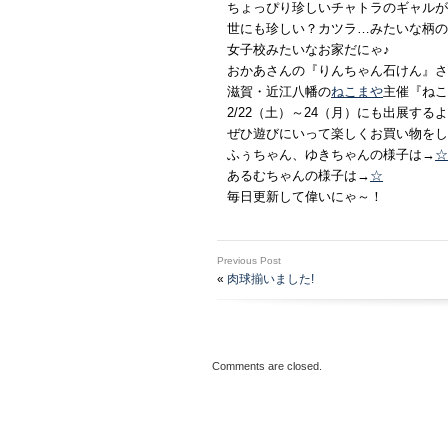
ちょっぴり珍しいチャトラのギャルが
世にも珍しい？カツラ…みたいな柄の
女子校みたいなお家だにゃ♪
おかあさんの『りんちゃん石けん』さ
滋賀・近江八幡の
ねこまや
主催『ねこ
2/22（土）～24（月）にも出展する
ぜひ遊びにいって楽しくお買い物をし
ふぅちゃん、ゆきちゃんの様子は→
☆
あるむちゃんの様子は→
☆
毎日更新して偉いにゃ～！
Previous Post
«
肉球揃いました!
Comments are closed.