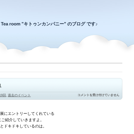
an Tea room "キトゥンカンパニー" のブログ です♪
1
お
第9回
,
過去のイベント
コメントを受け付けていません
う
ち
に
ゃ
展にエントリーしてくれている
ん
にご紹介していきますよ。
こ
紹
とドキドキしているのは。
介・
そ