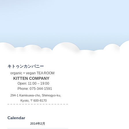
キトゥンカンパニー
organic + vegan TEA ROOM
KITTEN COMPANY
Open: 11:00 – 19:00
Phone: 075-344-1591
294-1 Kamisuwa-cho, Shimogyo-ku,
Kyoto, 〒600-8170
Calendar
2014年2月