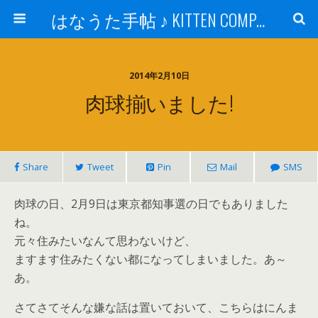
はなうた手帖 ♪ KITTEN COMPANY
2014年2月10日
肉球揃いました!
Share
Tweet
Pin
Mail
SMS
肉球の日、2月9日は東京都知事選の日でもありました
ね。
元々住みたいなんて思わないけど、
ますます住みたくない都になってしまいました。あ～
あ。
さてさてそんな嫌な話は置いておいて、こちらはにんま