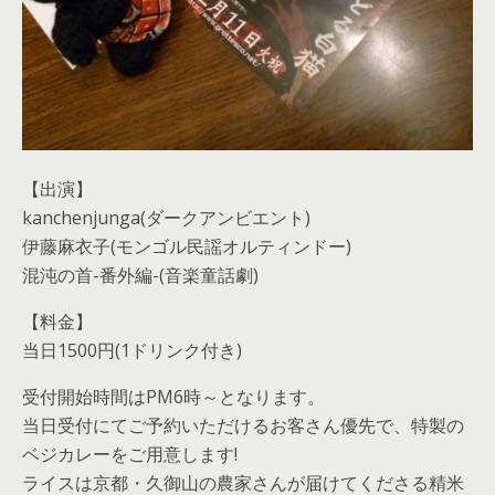
【出演】
kanchenjunga(ダークアンビエント)
伊藤麻衣子(モンゴル民謡オルティンドー)
混沌の首-番外編-(音楽童話劇)
【料金】
当日1500円(1ドリンク付き)
受付開始時間はPM6時～となります。
当日受付にてご予約いただけるお客さん優先で、特製の
ベジカレーをご用意します!
ライスは京都・久御山の農家さんが届けてくださる精米