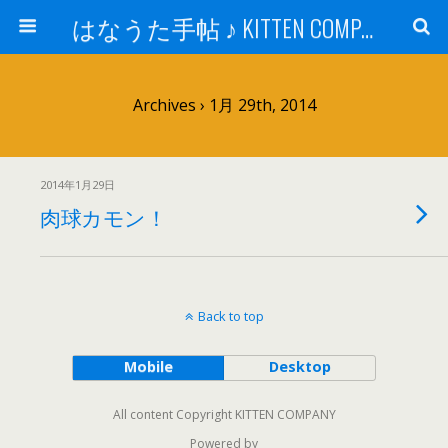
はなうた手帖 ♪ KITTEN COMPANY
Archives › 1月 29th, 2014
2014年1月29日
肉球カモン！
Back to top
Mobile
Desktop
All content Copyright KITTEN COMPANY
Powered by