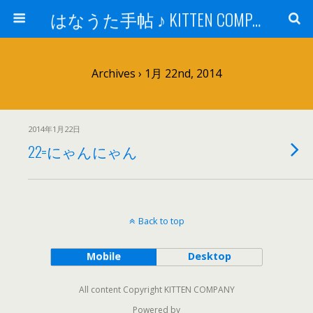
はなうた手帖 ♪ KITTEN COMPANY
Archives › 1月 22nd, 2014
2014年1月22日
22=にゃんにゃん
Back to top
Mobile
Desktop
All content Copyright KITTEN COMPANY
Powered by